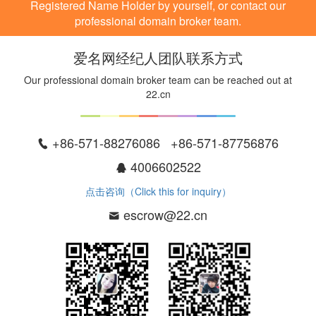
Registered Name Holder by yourself, or contact our
professional domain broker team.
爱名网经纪人团队联系方式
Our professional domain broker team can be reached out at
22.cn
+86-571-88276086 +86-571-87756876
4006602522
点击咨询（Click this for inquiry）
escrow@22.cn